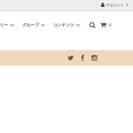
アカウント
ゴリー
グループ
コンテンツ
0
記念カラ
ホビー・クラフト
お道具箱セット
夏季休業につきまして
プ
グラスデコオーナメント さかな