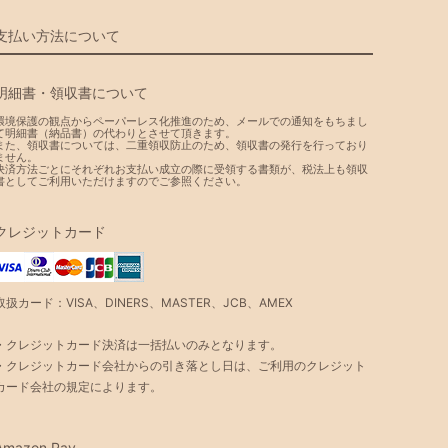
支払い方法について
明細書・領収書について
環境保護の観点からペーパーレス化推進のため、メールでの通知をもちまし
て明細書（納品書）の代わりとさせて頂きます。
また、領収書については、二重領収防止のため、領収書の発行を行っており
ません。
決済方法ごとにそれぞれお支払い成立の際に受領する書類が、税法上も領収
書としてご利用いただけますのでご参照ください。
クレジットカード
取扱カード：VISA、DINERS、MASTER、JCB、AMEX
・クレジットカード決済は一括払いのみとなります。
・クレジットカード会社からの引き落とし日は、ご利用のクレジット
カード会社の規定によります。
Amazon Pay