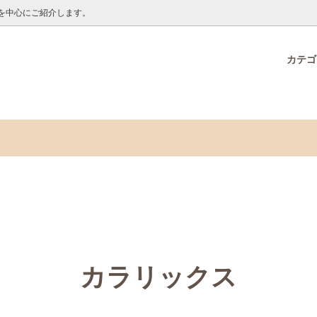
を中心にご紹介します。
カテ
O ONLINE限定品
オンラインからのお知らせ
接着剤・テープ
メモックロールテープ30周年
海野ちなみ特集
ー
ノベルティ販売ページ
デコオーナメントセット プレー
アラビックヤマトクリアドロッ
ク いぬ・ねこ
クロールテープ7mm幅
新商品
カラリックス