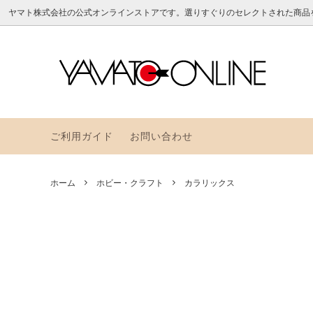
ヤマト株式会社の公式オンラインストアです。選りすぐりのセレクトされた商品
のり
アラビックヤマトのお道具箱
よくある質問
フセン
YAMAT
ヤマト
つめかえ
その他
ご利用ガイド
お問い合わせ
アラビックヤマトレトロポップ
グラス
トパッ
ホーム
ホビー・クラフト
カラリックス
クイリングペーパーNEW
メモッ