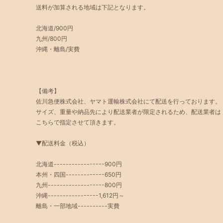
送料が加算される地域は下記となります。
北海道/900円
九州/800円
沖縄・離島/実費
【備考】
佐川急便株式会社、ヤマト運輸株式会社にて配送を行っております。
サイズ、重量や納品先により配送業者が限定されるため、配送業者は
こちらで指定させて頂きます。
▼配送料金（税込）
北海道-----------------900円
本州・四国-------------650円
九州-------------------800円
沖縄-----------------1,612円～
離島・一部地域----------実費