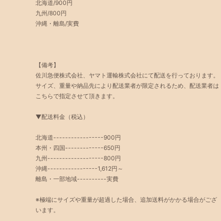
北海道/900円
九州/800円
沖縄・離島/実費
【備考】
佐川急便株式会社、ヤマト運輸株式会社にて配送を行っております。
サイズ、重量や納品先により配送業者が限定されるため、配送業者は
こちらで指定させて頂きます。
▼配送料金（税込）
北海道-----------------900円
本州・四国-------------650円
九州-------------------800円
沖縄-----------------1,612円～
離島・一部地域----------実費
※極端にサイズや重量が超過した場合、追加送料がかかる場合がござ
います。