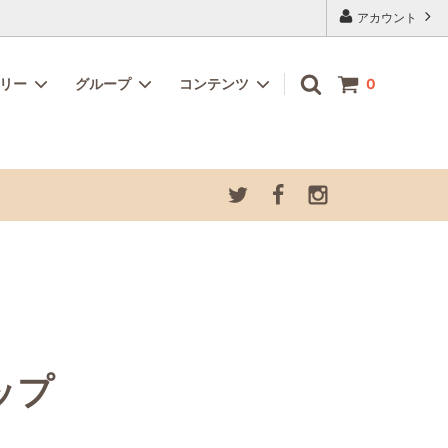
アカウント
ゴリー
グループ
コンテンツ
0
記念カラ
ホビー・クラフト
お道具箱セット
夏季休業につきまして
プ
グラスデコオーナメント さかな
ップ