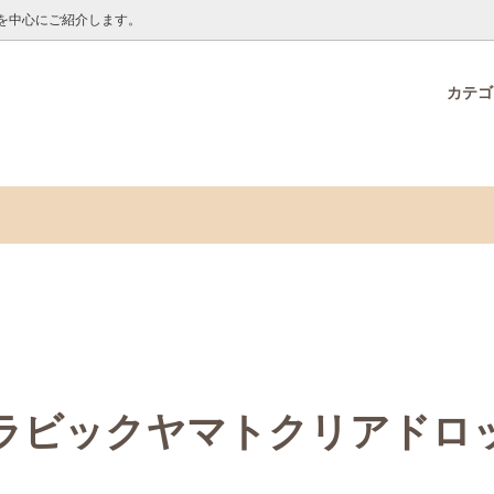
を中心にご紹介します。
カテ
O ONLINE限定品
オンラインからのお知らせ
接着剤・テープ
メモックロールテープ30周年
海野ちなみ特集
ー
ノベルティ販売ページ
デコオーナメントセット プレー
アラビックヤマトクリアドロッ
ク いぬ・ねこ
クロールテープ7mm幅
新商品
ラビックヤマトクリアドロ