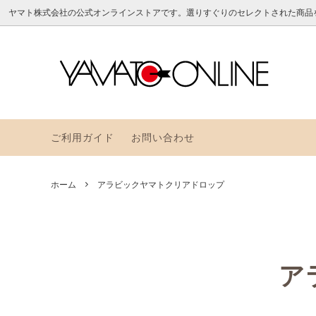
ヤマト株式会社の公式オンラインストアです。選りすぐりのセレクトされた商品
のり
アラビックヤマトのお道具箱
よくある質問
フセン
YAMAT
ヤマト
つめかえ
その他
ご利用ガイド
お問い合わせ
アラビックヤマトレトロポップ
グラス
トパッ
ホーム
アラビックヤマトクリアドロップ
クイリングペーパーNEW
メモッ
ア