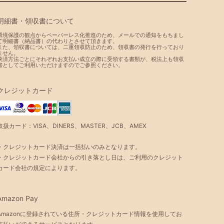
明細書・領収書について
環境保護の観点からペーパーレス化推進のため、メールでの通知をもちまし
て明細書（納品書）の代わりとさせて頂きます。
また、領収書については、二重領収防止のため、領収書の発行を行っており
ません。
決済方法ごとにそれぞれお支払い成立の際に受領する書類が、税法上も領収
書としてご利用いただけますのでご参照ください。
クレジットカード
取扱カード：VISA、DINERS、MASTER、JCB、AMEX
・クレジットカード決済は一括払いのみとなります。
・クレジットカード会社からの引き落とし日は、ご利用のクレジット
カード会社の規定によります。
Amazon Pay
Amazonに登録されている住所・クレジットカード情報を使用してお