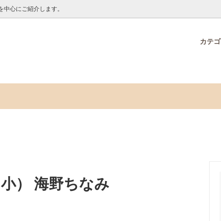
を中心にご紹介します。
カテ
O ONLINE限定品
オンラインからのお知らせ
接着剤・テープ
メモックロールテープ30周年
海野ちなみ特集
ー
ノベルティ販売ページ
デコオーナメントセット プレー
アラビックヤマトクリアドロッ
ク いぬ・ねこ
クロールテープ7mm幅
新商品
 （小） 海野ちなみ