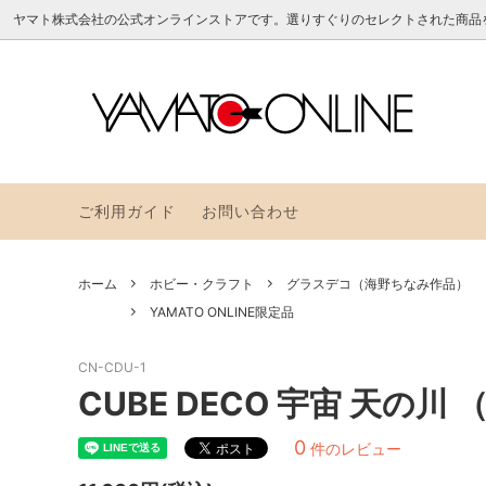
ヤマト株式会社の公式オンラインストアです。選りすぐりのセレクトされた商品
のり
アラビックヤマトのお道具箱
よくある質問
フセン
YAMAT
ヤマト
つめかえ
その他
ご利用ガイド
お問い合わせ
アラビックヤマトレトロポップ
グラス
トパッ
ホーム
ホビー・クラフト
グラスデコ（海野ちなみ作品）
クイリングペーパーNEW
メモッ
YAMATO ONLINE限定品
CN-CDU-1
CUBE DECO 宇宙 天の川
0
件のレビュー