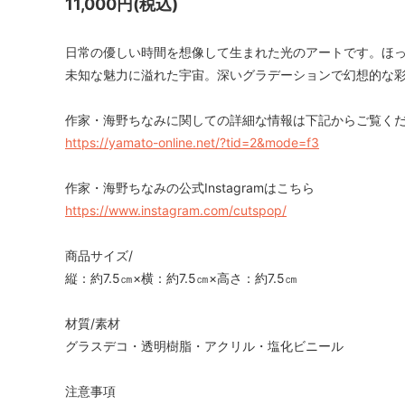
11,000円(税込)
日常の優しい時間を想像して生まれた光のアートです。ほ
未知な魅力に溢れた宇宙。深いグラデーションで幻想的な
作家・海野ちなみに関しての詳細な情報は下記からご覧く
https://yamato-online.net/?tid=2&mode=f3
作家・海野ちなみの公式Instagramはこちら
https://www.instagram.com/cutspop/
商品サイズ/
縦：約7.5㎝×横：約7.5㎝×高さ：約7.5㎝
材質/素材
グラスデコ・透明樹脂・アクリル・塩化ビニール
注意事項