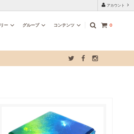
アカウント
ゴリー
グループ
コンテンツ
0
記念カラ
ホビー・クラフト
お道具箱セット
夏季休業につきまして
プ
グラスデコオーナメント さかな