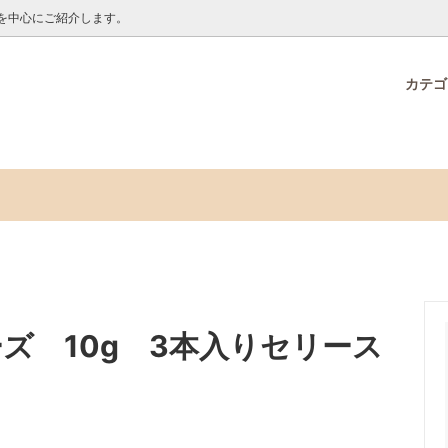
を中心にご紹介します。
カテ
O ONLINE限定品
オンラインからのお知らせ
接着剤・テープ
メモックロールテープ30周年
海野ちなみ特集
ー
ノベルティ販売ページ
デコオーナメントセット プレー
アラビックヤマトクリアドロッ
ク いぬ・ねこ
クロールテープ7mm幅
新商品
ズ 10g 3本入りセリース