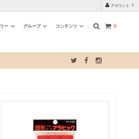
アカウント
ゴリー
グループ
コンテンツ
0
記念カラ
ホビー・クラフト
お道具箱セット
夏季休業につきまして
プ
グラスデコオーナメント さかな