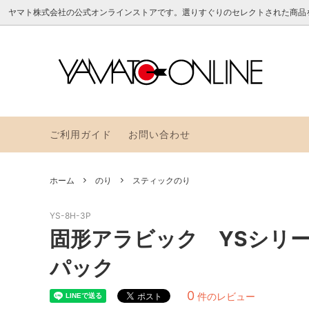
ヤマト株式会社の公式オンラインストアです。選りすぐりのセレクトされた商品
のり
アラビックヤマトのお道具箱
よくある質問
フセン
YAMAT
ヤマト
つめかえ
その他
ご利用ガイド
お問い合わせ
アラビックヤマトレトロポップ
グラス
トパッ
ホーム
のり
スティックのり
クイリングペーパーNEW
メモッ
YS-8H-3P
固形アラビック YSシリー
パック
0
件のレビュー