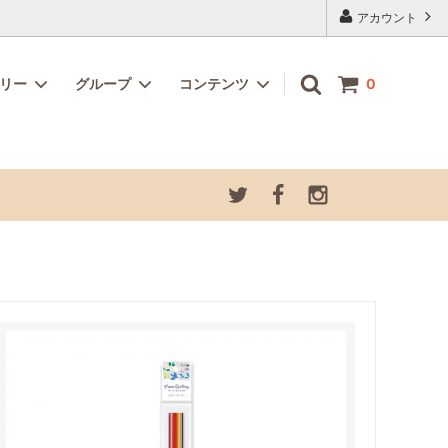
アカウント
ゴリー
グループ
コンテンツ
0
記念カラ
ホビー・クラフト
お道具箱セット
夏季休業につきまして
プ
グラスデコオーナメント さかな