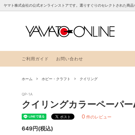
ヤマト株式会社の公式オンラインストアです。選りすぐりのセレクトされた商品
のり
アラビックヤマトのお道具箱
よくある質問
フセン
YAMAT
ヤマト
つめかえ
その他
ご利用ガイド
お問い合わせ
アラビックヤマトレトロポップ
グラス
トパッ
ホーム
ホビー・クラフト
クイリング
クイリングペーパーNEW
メモッ
QP-1A
クイリングカラーペーパーA Q
0
件のレビュー
649円(税込)