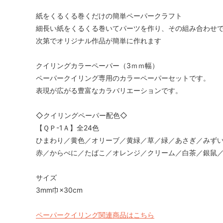
紙をくるくる巻くだけの簡単ペーパークラフト
細長い紙をくるくる巻いてパーツを作り、その組み合わせ
次第でオリジナル作品が簡単に作れます
クイリングカラーペーパー（3ｍｍ幅）
ペーパークイリング専用のカラーペーパーセットです。
表現が広がる豊富なカラバリエーションです。
◇クイリングペーパー配色◇
【ＱＰ-1Ａ】全24色
ひまわり／黄色／オリーブ／黄緑／草／緑／あさぎ／みず
赤／からべに／たばこ／オレンジ／クリーム／白茶／銀鼠
サイズ
3mm巾×30cm
ペーパークイリング関連商品はこちら