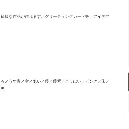
で多様な作品が作れます。グリーティングカード等、アイデア
いろ／うす青／空／あい／藤／藤紫／こうばい／ピンク／朱／
／黒