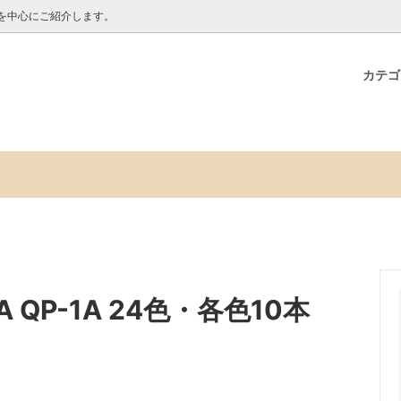
を中心にご紹介します。
カテ
O ONLINE限定品
オンラインからのお知らせ
接着剤・テープ
メモックロールテープ30周年
海野ちなみ特集
ー
ノベルティ販売ページ
デコオーナメントセット プレー
アラビックヤマトクリアドロッ
ク いぬ・ねこ
クロールテープ7mm幅
新商品
P-1A 24色・各色10本